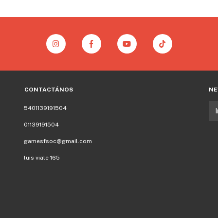
CONTACTÁNOS
NE
5401139191504
01139191504
gamesfsoc@gmail.com
luis viale 165