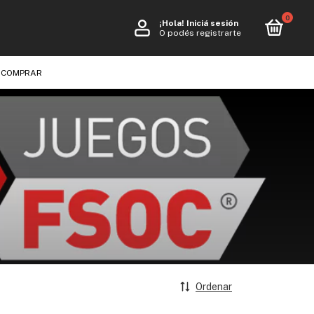
0
¡Hola!
Iniciá sesión
O podés registrarte
 COMPRAR
Ordenar