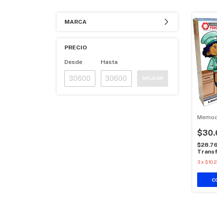
MARCA
PRECIO
Desde
Hasta
APLICAR
Memoc
$30.
$28.7
Transf
3
x
$10.2